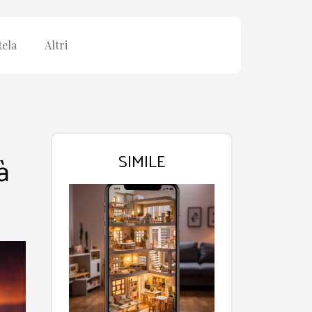
tela
Altri
à
SIMILE