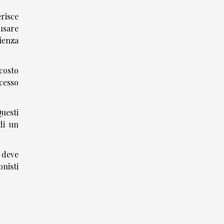
erisce
usare
ienza
 costo
ccesso
Questi
di un
 deve
nisti