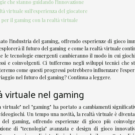
gie che stanno guidando l'innovazione
ltà virtuale sull'esperienza del giocatore
 per il gaming con la realtà virtuale
onato l'industria del gaming, offrendo esperienze di gioco im
esplorerà il futuro del gaming e come la realtà virtuale cont
e le tecnologie emergenti cambieranno il modo in cui gioch
i e coinvolgenti. Ci tufferemo negli sviluppi tecnici che s
teremo come questi progressi potrebbero influenzare l'esper
 viaggio nel futuro del gaming? Continua a leggere.
à virtuale nel gaming
tà virtuale" nel "gaming" ha portato a cambiamenti significati
videogiochi. Un tempo una novità, la realtà virtuale è divent
el gaming, offrendo esperienze di gioco più coinvolge
ione di "tecnologia" avanzata e design di gioco innovati