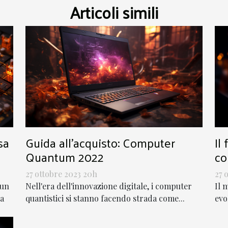
Articoli simili
sa
Guida all'acquisto: Computer
Il
Quantum 2022
co
27 ottobre 2023 20h
27 
 un
Nell'era dell'innovazione digitale, i computer
Il 
ta
quantistici si stanno facendo strada come...
evo