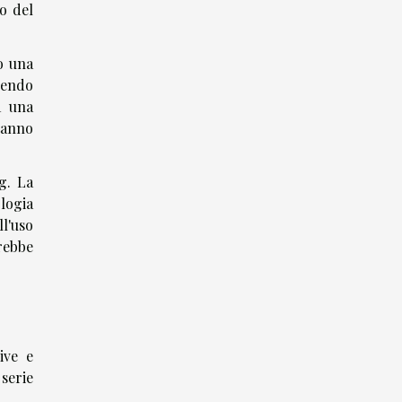
o del
 o una
dendo
a una
tanno
g. La
logia
l'uso
rebbe
ive e
 serie