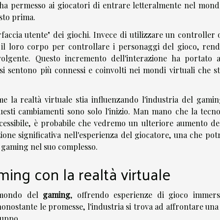
R ha permesso ai giocatori di entrare letteralmente nel mond
isto prima.
faccia utente" dei giochi. Invece di utilizzare un controller
re il loro corpo per controllare i personaggi del gioco, ren
nvolgente. Questo incremento dell'interazione ha portato 
i sentono più connessi e coinvolti nei mondi virtuali che s
 la realtà virtuale stia influenzando l'industria del gamin
uesti cambiamenti sono solo l'inizio. Man mano che la tecno
ccessibile, è probabile che vedremo un ulteriore aumento del
ione significativa nell'esperienza del giocatore, una che pot
l gaming nel suo complesso.
ming con la realtà virtuale
 mondo del
gaming
, offrendo esperienze di gioco immers
nonostante le promesse, l'industria si trova ad affrontare una
luppo.