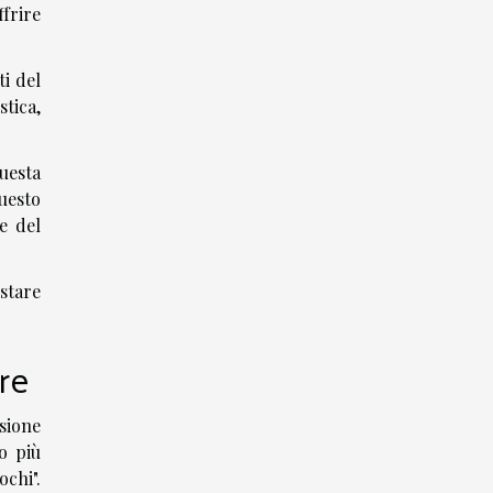
ffrire
i del
stica,
uesta
uesto
e del
stare
re
sione
o più
chi".