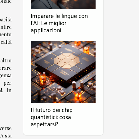
onale
Imparare le lingue con
pacità
l'AI: Le migliori
ntire
applicazioni
mento
ealtà
'altro
orare
genza
o per
i. In
Il futuro dei chip
quantistici: cosa
aspettarsi?
verse
IA sta