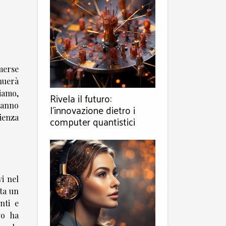
merse
inuerà
iamo,
Rivela il futuro:
tanno
l'innovazione dietro i
ienza
computer quantistici
vi nel
ata un
nti e
vo ha