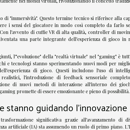
amente nei mondi virtuali, rivoluzionando il concetto tradizi
to di "immersività". Questo termine tecnico si riferisce alla ca
gere i sensi del giocatore in modo così completo da farlo se
on l'avvento di cuffie VR di alta qualità, controller di movi
 diventata una parte integrante dell'esperienza di gioco in r
unti, l'"evoluzione" della "realtà virtuale" nel "gaming" è tutt
ochi e tecnologi stanno sperimentando nuovi modi per migli
dell'esperienza di gioco. Questi includono l'uso di intelli
 realistici, l'introduzione di feedback sensoriale complet
azione di nuovi metodi di interazione all'interno dei gioch
el gaming promette di essere emozionante e pieno di possibilità.
e stanno guidando l'innovazione
rasformazione significativa grazie all'avanzamento di di
enza artificiale (IA) sta assumendo un ruolo di primo piano. L'