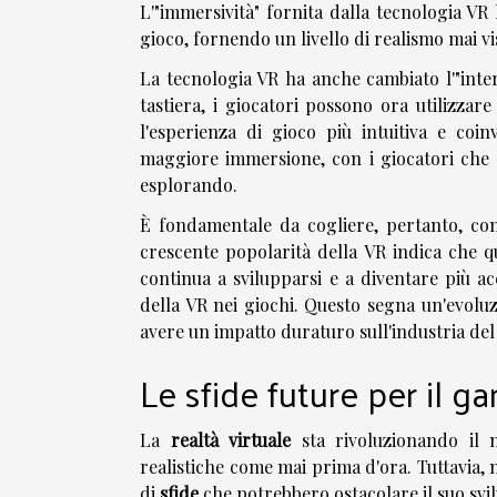
L'"immersività" fornita dalla tecnologia V
gioco, fornendo un livello di realismo mai v
La tecnologia VR ha anche cambiato l'"inter
tastiera, i giocatori possono ora utilizza
l'esperienza di gioco più intuitiva e coi
maggiore immersione, con i giocatori che s
esplorando.
È fondamentale da cogliere, pertanto, come
crescente popolarità della VR indica che q
continua a svilupparsi e a diventare più a
della VR nei giochi. Questo segna un'evoluz
avere un impatto duraturo sull'industria de
Le sfide future per il ga
La
realtà virtuale
sta rivoluzionando il
realistiche come mai prima d'ora. Tuttavia, 
di
sfide
che potrebbero ostacolare il suo svi